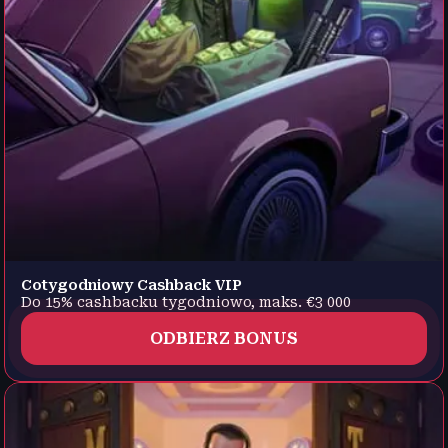
Cotygodniowy Cashback VIP
Do 15% cashbacku tygodniowo, maks. €3 000
ODBIERZ BONUS