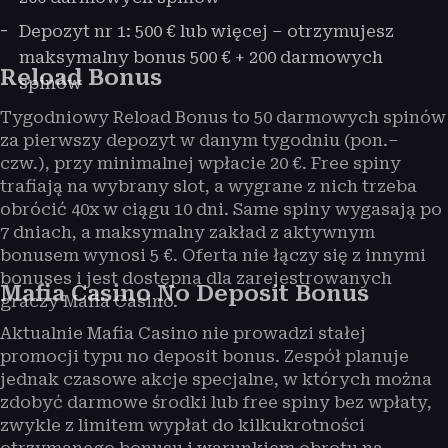
Depozyt nr 1: 500 € lub więcej – otrzymujesz
maksymalny bonus 500 € + 200 darmowych
Reload Bonus
spinów
Tygodniowy Reload Bonus to 50 darmowych spinów
za pierwszy depozyt w danym tygodniu (pon.–
czw.), przy minimalnej wpłacie 20 €. Free spiny
trafiają na wybrany slot, a wygrane z nich trzeba
obrócić 40x w ciągu 10 dni. Same spiny wygasają po
7 dniach, a maksymalny zakład z aktywnym
bonusem wynosi 5 €. Oferta nie łączy się z innymi
bonuses i jest dostępna dla zarejestrowanych
Mafia Casino No Deposit Bonus
graczy Mafia Casino.
Aktualnie Mafia Casino nie prowadzi stałej
promocji typu no deposit bonus. Zespół planuje
jednak czasowe akcje specjalne, w których można
zdobyć darmowe środki lub free spiny bez wpłaty,
zwykle z limitem wypłat do kilkukrotności