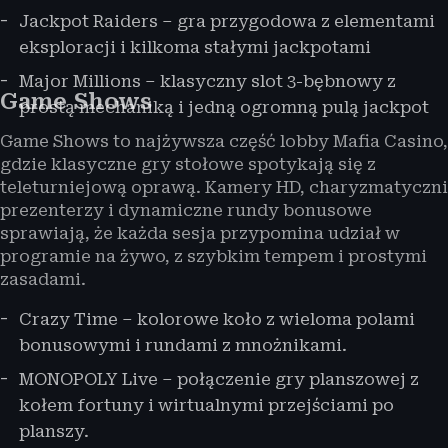
Jackpot Raiders – gra przygodowa z elementami
eksploracji i kilkoma stałymi jackpotami
Major Millions – klasyczny slot 3-bębnowy z
Game Shows
prostą mechaniką i jedną ogromną pulą jackpot
Game Shows to najżywsza część lobby Mafia Casino,
gdzie klasyczne gry stołowe spotykają się z
teleturniejową oprawą. Kamery HD, charyzmatyczni
prezenterzy i dynamiczne rundy bonusowe
sprawiają, że każda sesja przypomina udział w
programie na żywo, z szybkim tempem i prostymi
zasadami.
Crazy Time – kolorowe koło z wieloma polami
bonusowymi i rundami z mnożnikami.
MONOPOLY Live – połączenie gry planszowej z
kołem fortuny i wirtualnymi przejściami po
planszy.