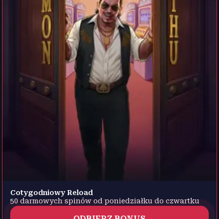
Cotygodniowy Reload
50 darmowych spinów od poniedziałku do czwartku
ODBIERZ BONUS