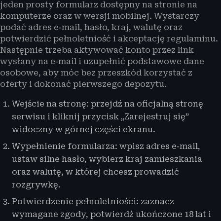
jeden prosty formularz dostępny na stronie na
komputerze oraz w wersji mobilnej. Wystarczy
podać adres e‑mail, hasło, kraj, walutę oraz
potwierdzić pełnoletniość i akceptację regulaminu.
Następnie trzeba aktywować konto przez link
wysłany na e‑mail i uzupełnić podstawowe dane
osobowe, aby móc bez przeszkód korzystać z
oferty i dokonać pierwszego depozytu.
Wejście na stronę: przejdź na oficjalną stronę
serwisu i kliknij przycisk „Zarejestruj się”
widoczny w górnej części ekranu.
Wypełnienie formularza: wpisz adres e‑mail,
ustaw silne hasło, wybierz kraj zamieszkania
oraz walutę, w której chcesz prowadzić
rozgrywkę.
Potwierdzenie pełnoletniości: zaznacz
wymagane zgody, potwierdź ukończone 18 lat i