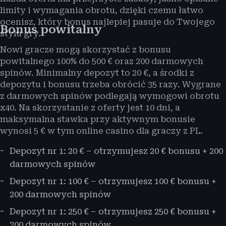
limity i wymagania obrotu, dzięki czemu łatwo
ocenisz, który bonus najlepiej pasuje do Twojego
Bonus powitalny
stylu gry.
Nowi gracze mogą skorzystać z bonusu
powitalnego 100% do 500 € oraz 200 darmowych
spinów. Minimalny depozyt to 20 €, a środki z
depozytu i bonusu trzeba obrócić 35 razy. Wygrane
z darmowych spinów podlegają wymogowi obrotu
x40. Na skorzystanie z oferty jest 10 dni, a
maksymalna stawka przy aktywnym bonusie
wynosi 5 € w tym online casino dla graczy z PL.
Depozyt nr 1: 20 € – otrzymujesz 20 € bonusu + 200
darmowych spinów
Depozyt nr 1: 100 € – otrzymujesz 100 € bonusu +
200 darmowych spinów
Depozyt nr 1: 250 € – otrzymujesz 250 € bonusu +
200 darmowych spinów