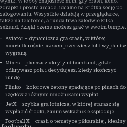
wynik. W lobby znajdziesz m.in. gry crash, keno,
zdrapki i proste arcade, idealne na krótką sesję po
zalogowaniu. Wszystkie działają w przeglądarce,
także na telefonie, a runda trwa zaledwie kilka
sekund, dzięki czemu możesz grać w swoim tempie.
Aviator – dynamiczna gra crash, w której
mnożnik rośnie, aż sam przerwiesz lot i wypłacisz
wygraną
Mines – plansza z ukrytymi bombami, gdzie
odkrywasz pola i decydujesz, kiedy skończyć
rundę
Plinko – kolorowe żetony spadające po pinach do
rzędów z różnymi mnożnikami wypłat
JetX – szybka gra lotnicza, w której starasz się
wypłacić środki, zanim wskaźnik eksploduje
Football X – crash o tematyce piłkarskiej, idealny
Jackpoty