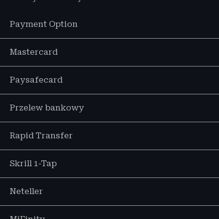
Payment Option
Mastercard
Paysafecard
Przelew bankowy
Rapid Transfer
Skrill 1-Tap
Neteller