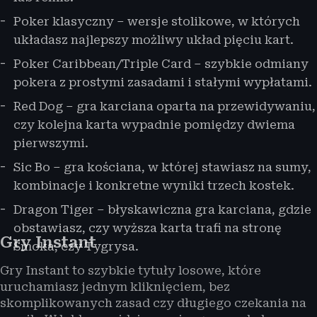
Poker klasyczny – wersje stolikowe, w których
układasz najlepszy możliwy układ pięciu kart.
Poker Caribbean/Triple Card – szybkie odmiany
pokera z prostymi zasadami i stałymi wypłatami.
Red Dog – gra karciana oparta na przewidywaniu,
czy kolejna karta wypadnie pomiędzy dwiema
pierwszymi.
Sic Bo – gra kościana, w której stawiasz na sumy,
kombinacje i konkretne wyniki trzech kostek.
Dragon Tiger – błyskawiczna gra karciana, gdzie
obstawiasz, czy wyższa karta trafi na stronę
Gry Instant
Smoka, czy Tygrysa.
Gry Instant to szybkie tytuły losowe, które
uruchamiasz jednym kliknięciem, bez
skomplikowanych zasad czy długiego czekania na