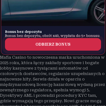
Bonus bez depozytu
Bonus bez depozytu, obrót x40, wypłata do 5× bonusu
ODBIERZ BONUS
Mafia Casino to nowoczesna marka uruchomiona w
2025 roku, która łączy zakłady sportowe i bogate
lobby kasynowe z tysiącami automatów od
czołowych dostawców, regularnie uzupełnianych o
najnowsze hity. Serwis działa w oparciu o
międzynarodową licencję hazardową wydaną przez
zewnętrznego regulatora, spełnia wymogi 5.
Dyrektywy AML i prowadzi procedury KYC tam,
gdzie wymagają tego przepisy. Nowi gracze mogą