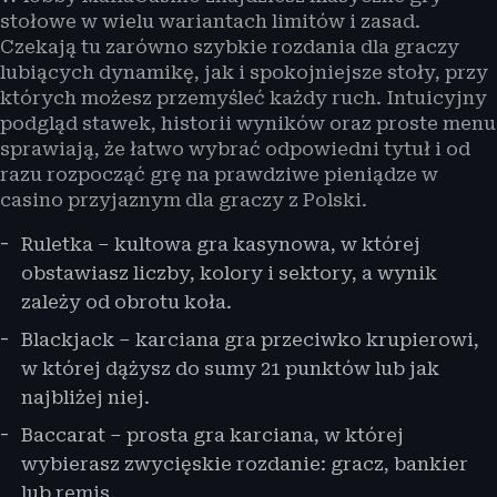
stołowe w wielu wariantach limitów i zasad.
Czekają tu zarówno szybkie rozdania dla graczy
lubiących dynamikę, jak i spokojniejsze stoły, przy
których możesz przemyśleć każdy ruch. Intuicyjny
podgląd stawek, historii wyników oraz proste menu
sprawiają, że łatwo wybrać odpowiedni tytuł i od
razu rozpocząć grę na prawdziwe pieniądze w
casino przyjaznym dla graczy z Polski.
Ruletka – kultowa gra kasynowa, w której
obstawiasz liczby, kolory i sektory, a wynik
zależy od obrotu koła.
Blackjack – karciana gra przeciwko krupierowi,
w której dążysz do sumy 21 punktów lub jak
najbliżej niej.
Baccarat – prosta gra karciana, w której
wybierasz zwycięskie rozdanie: gracz, bankier
lub remis.